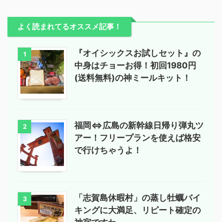
よく読まれてるオススメ記事！
『オイシックスお試しセット』の
1
中身はチョーお得！初回1980円
(送料無料)の神ミールキット！
福岡⇔広島の新幹線日帰り弾丸ツ
2
アー！フリープランを使えば格安
で行けちゃうよ！
「志賀島休暇村」の蒸し牡蠣バイ
3
キングに大満足、リピート確定の