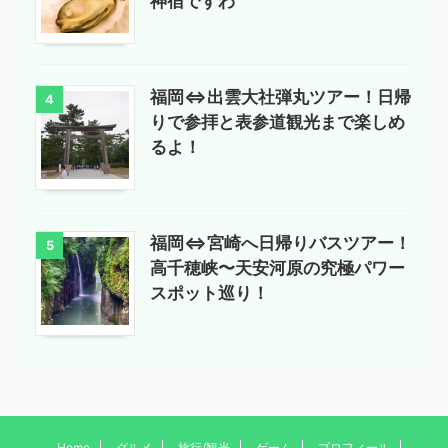
神宿ですわ
福岡⇔出雲大社弾丸ツアー！日帰
4
りで参拝と表参道観光まで楽しめ
るよ！
福岡⇔宮崎へ日帰りバスツアー！
5
高千穂峡〜天安河原の究極パワー
スポット巡り！
Home
グルメ
旅行/観光
ゲーム
プロフィール