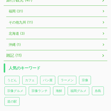
旅行/観光 (47)
福岡 (31)
その他九州 (11)
北海道 (3)
沖縄 (1)
雑記 (11)
人気のキーワード
うどん
カフェ
パン屋
ラーメン
宗像
宗像グルメ
宗像ランチ
海鮮
福岡グルメ
糸島
道の駅