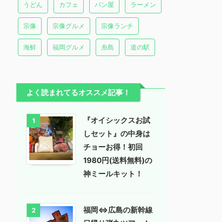
うどん
カフェ
パン屋
ラーメン
宗像
宗像グルメ
宗像ランチ
海鮮
福岡グルメ
糸島
道の駅
よく読まれてるオススメ記事！
『オイシックスお試
1
しセット』の中身は
チョーお得！初回
1980円(送料無料)の
神ミールキット！
福岡⇔広島の新幹線
2