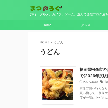
旅行、グルメ、カメラ、ゲーム、遊んで発信ブログ屋Top
Home
グルメ
HOME
>
うどん
うどん
福岡県宗像市の
で(2026年度版
2026/4/30
福
宗像方面へ行くなら
買い物して、宗像大
度が一気に上がるんで