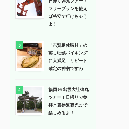
日帰り弾丸ツアー！
フリープランを使え
ば格安で行けちゃう
よ！
「志賀島休暇村」の
3
蒸し牡蠣バイキング
に大満足、リピート
確定の神宿ですわ
福岡⇔出雲大社弾丸
4
ツアー！日帰りで参
拝と表参道観光まで
楽しめるよ！