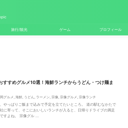
ic
旅行/観光
ゲーム
プロフィール
おすすめグルメ10選！海鮮ランチからうどん・つけ麺ま
)
岡グルメ
,
海鮮
,
うどん
,
ラーメン
,
宗像
,
宗像グルメ
,
宗像ランチ
、やっぱりご飯まで込みで予定を立てたいところ。 道の駅むなかたで
社に寄って、そこにおいしいランチが入ると、日帰りドライブの満足
すよね。 宗像グル ...