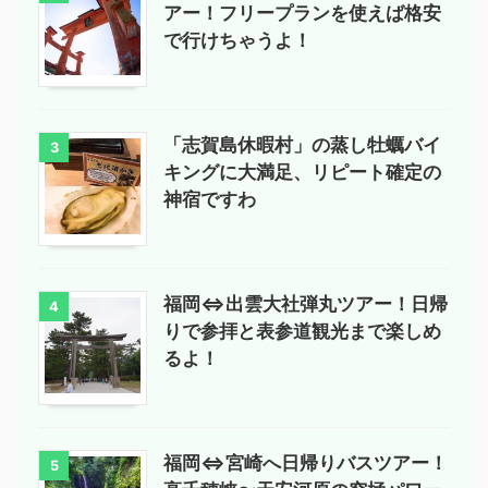
アー！フリープランを使えば格安
で行けちゃうよ！
「志賀島休暇村」の蒸し牡蠣バイ
3
キングに大満足、リピート確定の
神宿ですわ
福岡⇔出雲大社弾丸ツアー！日帰
4
りで参拝と表参道観光まで楽しめ
るよ！
福岡⇔宮崎へ日帰りバスツアー！
5