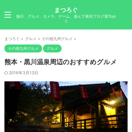
まつろぐ
旅行、グルメ、カメラ、ゲーム、遊んで発信ブログ屋Topi
c
まつろぐ
>
グルメ
>
その他九州グルメ
>
その他九州グルメ
グルメ
熊本・黒川温泉周辺のおすすめグルメ
2016年3月13日