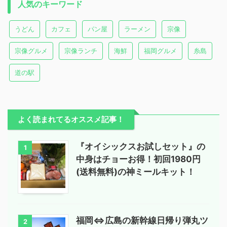
人気のキーワード
うどん
カフェ
パン屋
ラーメン
宗像
宗像グルメ
宗像ランチ
海鮮
福岡グルメ
糸島
道の駅
よく読まれてるオススメ記事！
『オイシックスお試しセット』の
1
中身はチョーお得！初回1980円
(送料無料)の神ミールキット！
福岡⇔広島の新幹線日帰り弾丸ツ
2