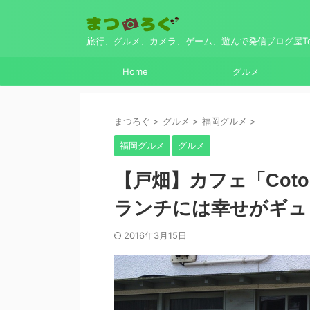
旅行、グルメ、カメラ、ゲーム、遊んで発信ブログ屋Top
Home
グルメ
まつろぐ
>
グルメ
>
福岡グルメ
>
福岡グルメ
グルメ
【戸畑】カフェ「Cot
ランチには幸せがギュ
2016年3月15日