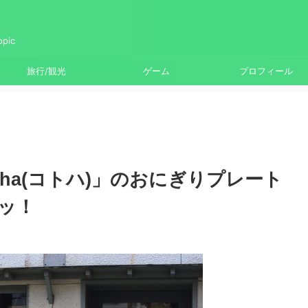
ic
旅行/観光
ゲーム
プロフィール
oha(コトハ)」のおにぎりプレート
ッ！