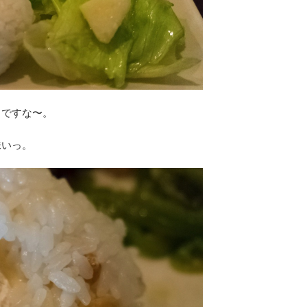
じですな〜。
味いっ。