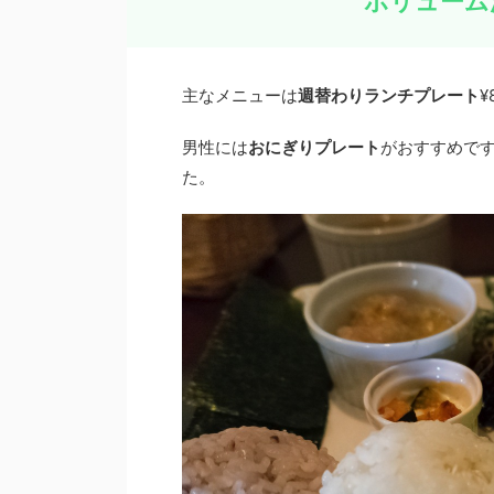
ボリューム
主なメニューは
週替わりランチプレート
¥
男性には
おにぎりプレート
がおすすめで
た。