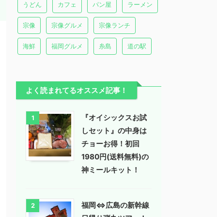
うどん
カフェ
パン屋
ラーメン
宗像
宗像グルメ
宗像ランチ
海鮮
福岡グルメ
糸島
道の駅
よく読まれてるオススメ記事！
『オイシックスお試
1
しセット』の中身は
チョーお得！初回
1980円(送料無料)の
神ミールキット！
福岡⇔広島の新幹線
2