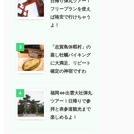
日帰り弾丸ツアー！
フリープランを使え
ば格安で行けちゃう
よ！
「志賀島休暇村」の
3
蒸し牡蠣バイキング
に大満足、リピート
確定の神宿ですわ
福岡⇔出雲大社弾丸
4
ツアー！日帰りで参
拝と表参道観光まで
楽しめるよ！