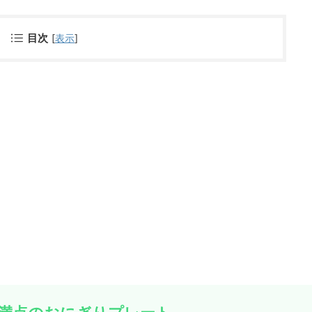
目次
[
表示
]