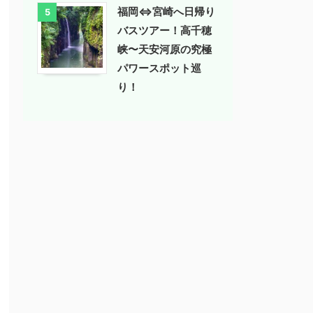
福岡⇔宮崎へ日帰り
5
バスツアー！高千穂
峡〜天安河原の究極
パワースポット巡
り！